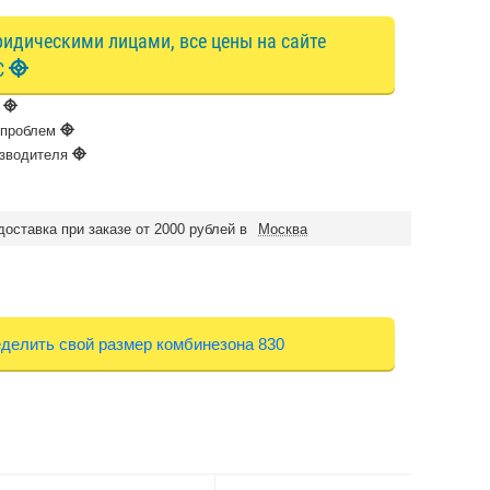
идическими лицами, все цены на сайте
С
S
з проблем
изводителя
оставка при заказе от 2000 рублей в
Москва
делить свой размер комбинезона 830