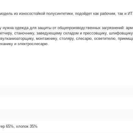
одель из износостойкой полусинтетики, подойдет как рабочим, так и И
му нужна одежда для защиты от общепроизводственных загрязнений: арм
петчеру, станочнику, заведующему складом и прессовщику, шлифовщику
вулканизаторщику, монтажнику, столяру, слесарю, осветителю, приемщ
еханику и электрослесарю.
ер 65%, хлопок 35%