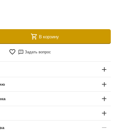
В корзину
Задать вопрос
цию
вка
ва