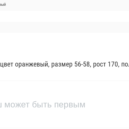
вый
вет оранжевый, размер 56-58, рост 170, по
ш может быть первым