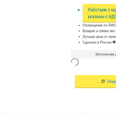
Работаем с юр
указаны с НД
Оповещение по SM
Возврат и обмен бе
Лучшая цена от про
Сделано в России
Бесплатная д
Опре