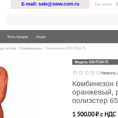
E-mail:
sale@sww.com.ru
Где купить
Д
Хиты продаж
Акции
да летняя
Комбинезоны
Комбинезон 830-P154-75
/
/
Модель 830-P154-75
Написать 
Комбинезон 8
оранжевый, р
полиэстер 65
1 500.00
₽ с НДС