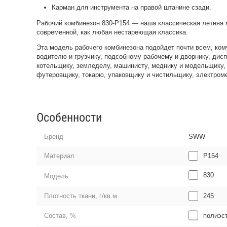
Карман для инструмента на правой штанине сзади.
Рабочий комбинезон 830-P154 — наша классическая летняя м
современной, как любая нестареющая классика.
Эта модель рабочего комбинезона подойдет почти всем, ко
водителю и грузчику, подсобному рабочему и дворнику, дис
котельщику, земледелу, машинисту, меднику и модельщику, 
футеровщику, токарю, упаковщику и чистильщику, электром
Особенности
Бренд
SWW
P154
Материал
830
Модель
245
Плотность ткани, г/кв.м
полиэст
Состав, %