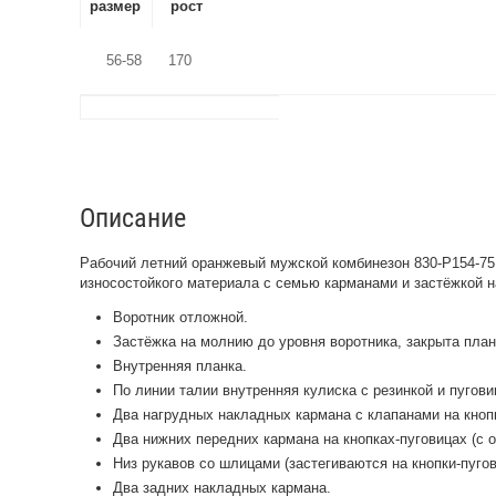
размер
рост
56-58
170
Описание
Рабочий летний оранжевый мужской комбинезон 830-P154-75 
износостойкого материала с семью карманами и застёжкой 
Воротник отложной.
Застёжка на молнию до уровня воротника, закрыта план
Внутренняя планка.
По линии талии внутренняя кулиска с резинкой и пугови
Два нагрудных накладных кармана с клапанами на кноп
Два нижних передних кармана на кнопках-пуговицах (с о
Низ рукавов со шлицами (застегиваются на кнопки-пугов
Два задних накладных кармана.