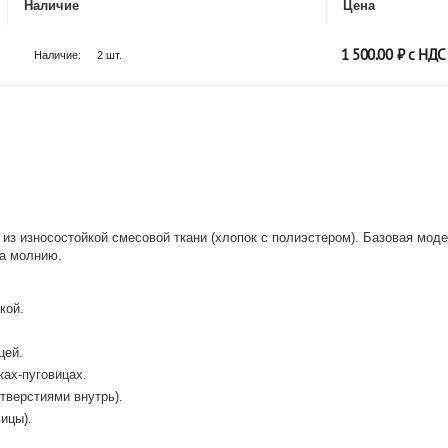
Наличие
Цена
1 500.00
₽ с НДС
Наличие:
2 шт.
из износостойкой смесовой ткани (хлопок с полиэстером). Базовая моде
на молнию.
кой.
цей.
ках-пуговицах.
тверстиями внутрь).
ицы).