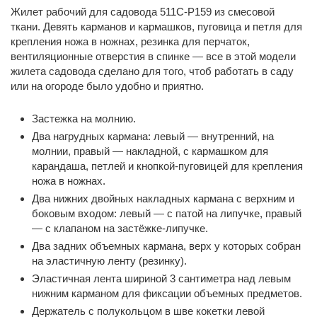
Жилет рабочий для садовода 511C-P159 из смесовой
ткани. Девять карманов и кармашков, пуговица и петля для
крепления ножа в ножнах, резинка для перчаток,
вентиляционные отверстия в спинке — все в этой модели
жилета садовода сделано для того, чтоб работать в саду
или на огороде было удобно и приятно.
Застежка на молнию.
Два нагрудных кармана: левый — внутренний, на
молнии, правый — накладной, с кармашком для
карандаша, петлей и кнопкой-пуговицей для крепления
ножа в ножнах.
Два нижних двойных накладных кармана с верхним и
боковым входом: левый — с патой на липучке, правый
— с клапаном на застёжке-липучке.
Два задних объемных кармана, верх у которых собран
на эластичную ленту (резинку).
Эластичная лента шириной 3 сантиметра над левым
нижним карманом для фиксации объемных предметов.
Держатель с полукольцом в шве кокетки левой