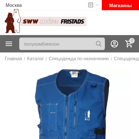
Москва
Магазины
0
Главная
Каталог
Спецодежда по назначению
Спецодежд
/
/
/